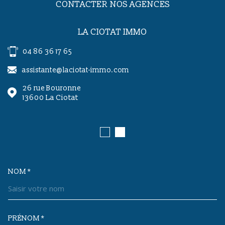
CONTACTER NOS AGENCES
LA CIOTAT IMMO
04 86 36 17 65
assistante@laciotat-immo.com
26 rue Bouronne
13600
La Ciotat
NOM *
TRAD_MELTEM_VOSCOORDONNEES
PRÉNOM *