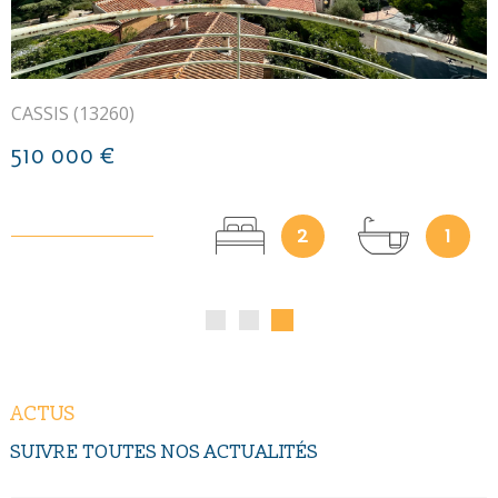
gestion
en ligne de leur ensemble immobilier (suivi des
dépenses/budget, évolution du compte bancaire,
historiques/graphiques des postes de charges, principaux
contrats, règlement de copropriété...).
CASSIS (13260)
Cet outil novateur nous permet de vous accompagner en tant
que
syndic professionnel
dans la gestion de proximité de
510 000 €
leur copropriété, en toute
modernité et transparence
.
2
2
ACTUS
SUIVRE TOUTES NOS
ACTUALITÉS