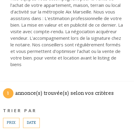
CONTACT
l'achat de votre appartement, maison, terrain ou local
Pièces
d'activité sur la métropole Aix Marseille. Nous vous
RECHERCHER
PIÈCES
assistons dans : L'estimation professionnelle de votre
bien. La mise en valeur et en publicité de ce dernier. La
RÉFÉRENCE
visite avec compte-rendu. La négociation acquéreur
vendeur. L'accompagnement lors de la signature chez
le notaire. Nos conseillers sont régulièrement formés
CRITÈRES SUPPLÉMENTAIRES
et vous permettent d'optimiser l'achat ou la vente de
Piscine
Parking
votre bien. pour vente et location avant le listing de
biens
Terrasse
1
annonce(s) trouvée(s) selon vos critères
TRIER PAR
PRIX
DATE