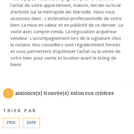
CONTACT
l'achat de votre appartement, maison, terrain ou local
Pièces
d'activité sur la métropole Aix Marseille. Nous vous
RECHERCHER
PIÈCES
assistons dans : L'estimation professionnelle de votre
bien. La mise en valeur et en publicité de ce dernier. La
RÉFÉRENCE
visite avec compte-rendu. La négociation acquéreur
vendeur. L'accompagnement lors de la signature chez
le notaire. Nos conseillers sont régulièrement formés
CRITÈRES SUPPLÉMENTAIRES
et vous permettent d'optimiser l'achat ou la vente de
Piscine
Parking
votre bien. pour vente et location avant le listing de
biens
Terrasse
1
annonce(s) trouvée(s) selon vos critères
TRIER PAR
PRIX
DATE