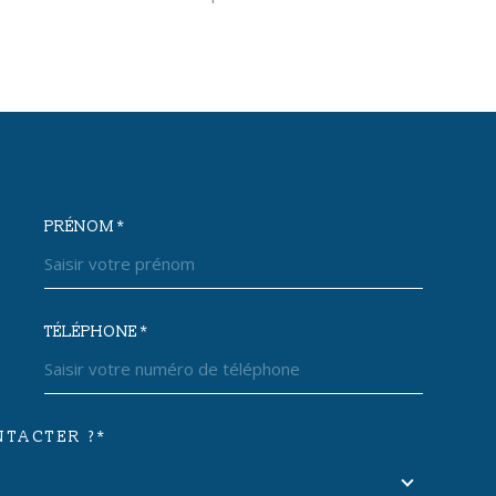
PRÉNOM *
OORDONNEES
TÉLÉPHONE *
TACTER ?*
DEMANDE