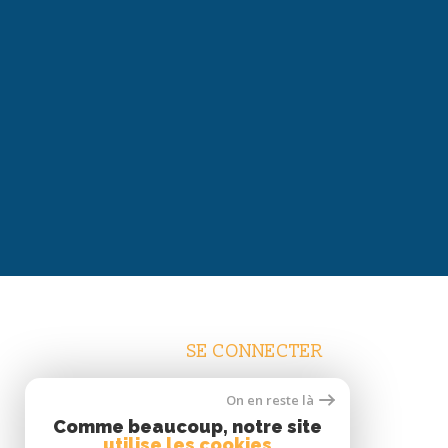
SE CONNECTER
On en reste là
ESPACE TRANSACTIONS
Comme beaucoup, notre site
ESPACE COPROPRIÉTAIRES
utilise les cookies