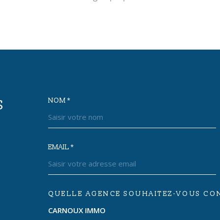
NOM *
S
TRAD_MELTEM_VOSC
CARNOUX IMMO
EMAIL *
04 42 73 72 89
QUELLE AGENCE SOUHAITEZ-VOUS CON
TRAD_MELTEM_VORE
assistante@carnoux-immobilier.com
CARNOUX IMMO