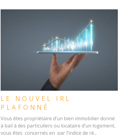
LIRE L'ARTICLE
LE NOUVEL IRL
PLAFONNÉ
Vous êtes propriétaire d’un bien immobilier donné
à bail à des particuliers ou locataire d’un logement,
vous êtes concernés en par l’indice de ré...