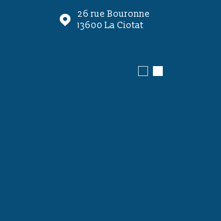
l Juin
26 rue Bouronne
ence
13600
La Ciotat