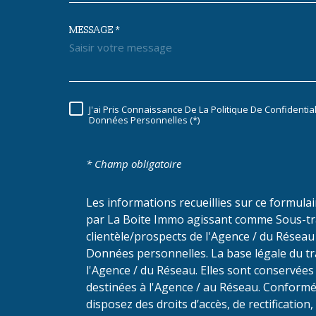
53 boulevard du Maréchal Juin
MESSAGE *
13470
Carnoux-En-Provence
J'ai Pris Connaissance De La Politique De Confidentia
RÈGLEMENTATION
Données Personnelles (*)
* Champ obligatoire
Les informations recueillies sur ce formula
par La Boite Immo agissant comme Sous-trai
clientèle/prospects de l'Agence / du Résea
Données personnelles. La base légale du tra
l'Agence / du Réseau. Elles sont conservée
destinées à l'Agence / au Réseau. Conformém
disposez des droits d’accès, de rectification,