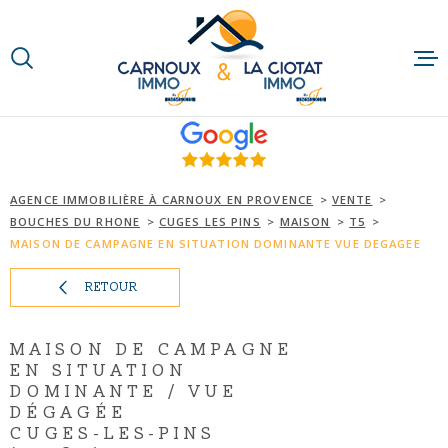
Aller
Aller
Aller
Aller
à
à
au
au
:
la
menu
contenu
VOTRE
recherche
principal
RECHERCHE
ACCUEIL
TYPE
D'OFFRE
QUI SOMMES-N
ACHETER
AGENCE IMMOBILIÈRE À CARNOUX EN PROVENCE
VENTE
BOUCHES DU RHONE
CUGES LES PINS
MAISON
T5
TYPE
NOTRE RAISON
DE
MAISON DE CAMPAGNE EN SITUATION DOMINANTE VUE DEGAGEE
TYPE DE BIEN
BIEN
RETOUR
NOS MÉTIERS
VILLE
NOS PARTENAI
MAISON DE CAMPAGNE
Budget
EN SITUATION
BUDGET
DOMINANTE / VUE
ACTUALITÉS
DÉGAGÉE
CUGES-LES-PINS
RECHERCHER